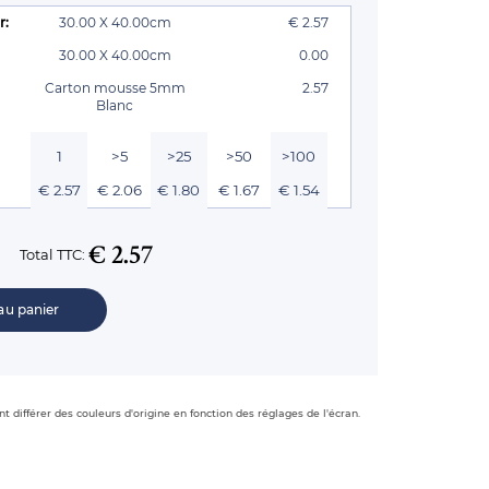
r:
30.00 X 40.00cm
€ 2.57
30.00 X 40.00cm
0.00
Carton mousse 5mm
2.57
Blanc
1
>5
>25
>50
>100
€ 2.57
€ 2.06
€ 1.80
€ 1.67
€ 1.54
€ 2.57
Total TTC:
au panier
t différer des couleurs d'origine en fonction des réglages de l'écran.