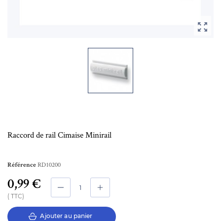

Raccord de rail Cimaise Minirail
RD10200
Référence
0,99 €
TTC
Ajouter au panier