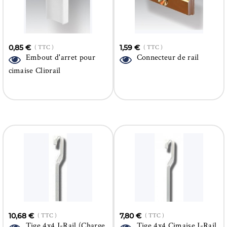
0,85 €
( TTC )
1,59 €
( TTC )
Embout d'arret pour
Connecteur de rail
cimaise Cliprail
10,68 €
( TTC )
7,80 €
( TTC )
Tige 4x4 J-Rail (Charge
Tige 4x4 Cimaise J-Rail