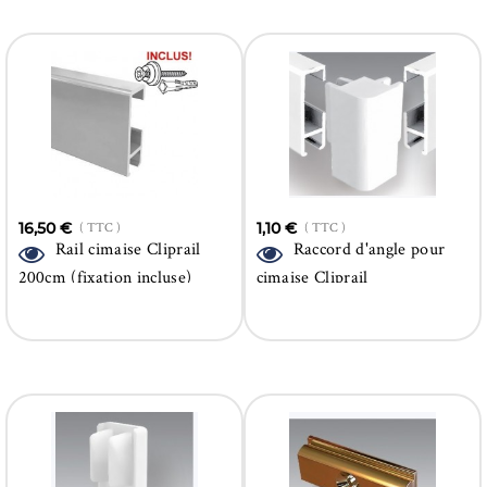
16,50 €
( TTC )
1,10 €
( TTC )
Rail cimaise Cliprail
Raccord d'angle pour
200cm (fixation incluse)
cimaise Cliprail