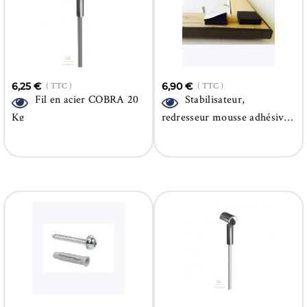
6,25 €
( TTC )
6,90 €
( TTC )
Fil en acier COBRA 20
Stabilisateur,
Kg
redresseur mousse adhésive
pour cadre Pack 40 unités