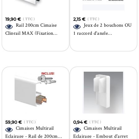
19,90 €
( TTC )
2,15 €
( TTC )
Rail 200cm Cimaise
Jeux de 2 bouchons OU
Cliprail MAX (Fixation
1 raccord d'angle
incluse)
(CliprailMAX)
59,90 €
( TTC )
0,94 €
( TTC )
Cimaises Multirail
Cimaises Multirail
Eclairage - Rail de 200cm
Eclairage - Embout d'arret