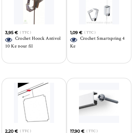
3,95 €
( TTC )
1,09 €
( TTC )
Crochet Hoock Antivol
Crochet Smartspring 4
10 Kg pour fil
Kg
2,20 €
( TTC )
17,90 €
( TTC )