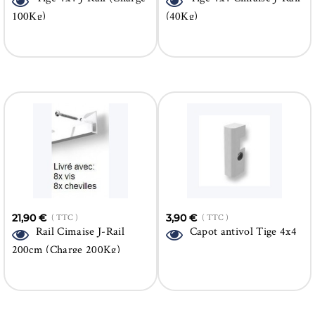
100Kg)
(40Kg)
21,90 €
( TTC )
3,90 €
( TTC )
Rail Cimaise J-Rail
Capot antivol Tige 4x4
200cm (Charge 200Kg)