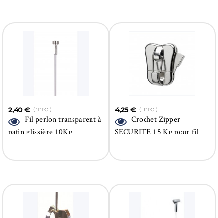
2,40 €
( TTC )
4,25 €
( TTC )
Fil perlon transparent à
Crochet Zipper
patin glissière 10Kg
SECURITE 15 Kg pour fil