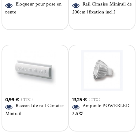
Bloqueur pour pose en
Rail Cimaise Minirail de
pente
200cm (fixation incl.)
0,99 €
( TTC )
13,25 €
( TTC )
Raccord de rail Cimaise
Ampoule POWERLED
Minirail
3,5W