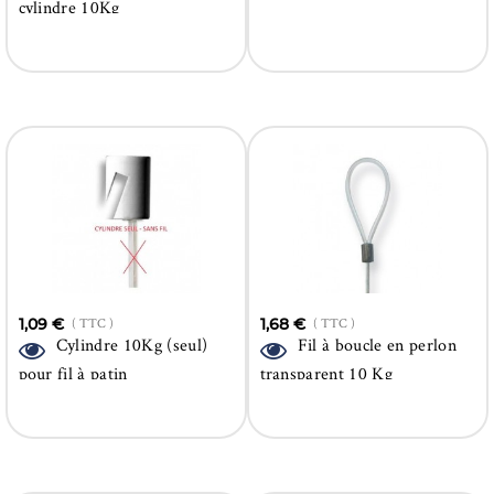
cylindre 10Kg
1,09 €
( TTC )
1,68 €
( TTC )
Cylindre 10Kg (seul)
Fil à boucle en perlon
pour fil à patin
transparent 10 Kg