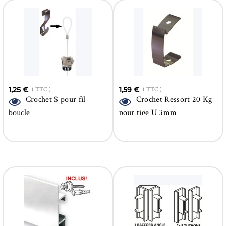
1,25 €
( TTC )
1,59 €
( TTC )
Crochet S pour fil
Crochet Ressort 20 Kg
boucle
pour tige U 3mm