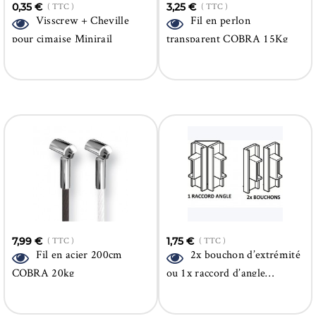
0,35 €
( TTC )
3,25 €
( TTC )
Visscrew + Cheville
Fil en perlon
pour cimaise Minirail
transparent COBRA 15Kg
7,99 €
( TTC )
1,75 €
( TTC )
Fil en acier 200cm
2x bouchon d’extrémité
COBRA 20kg
ou 1x raccord d’angle
Minirail