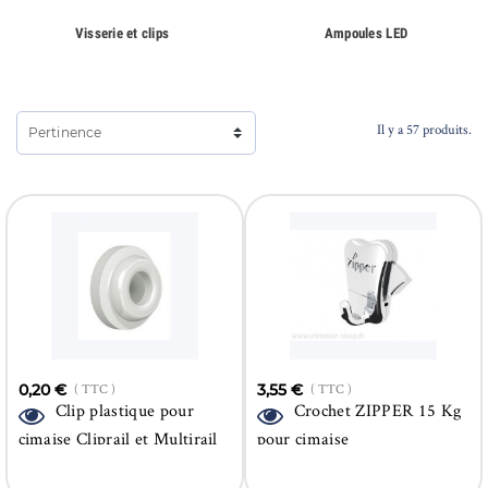
Visserie et clips
Ampoules LED
Il y a 57 produits.
Pertinence
0,20 €
( TTC )
3,55 €
( TTC )
Clip plastique pour
Crochet ZIPPER 15 Kg
cimaise Cliprail et Multirail
pour cimaise