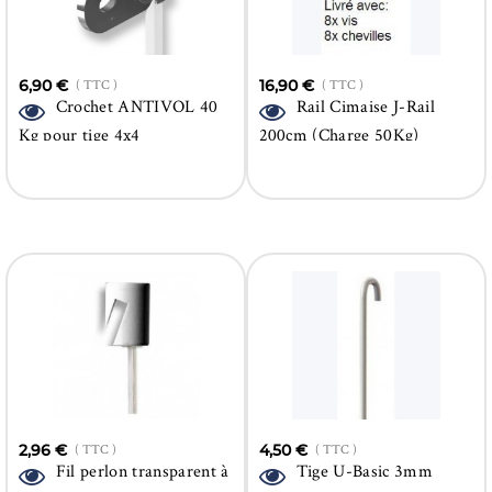
6,90 €
( TTC )
16,90 €
( TTC )
Crochet ANTIVOL 40
Rail Cimaise J-Rail
Kg pour tige 4x4
200cm (Charge 50Kg)
2,96 €
( TTC )
4,50 €
( TTC )
Fil perlon transparent à
Tige U-Basic 3mm