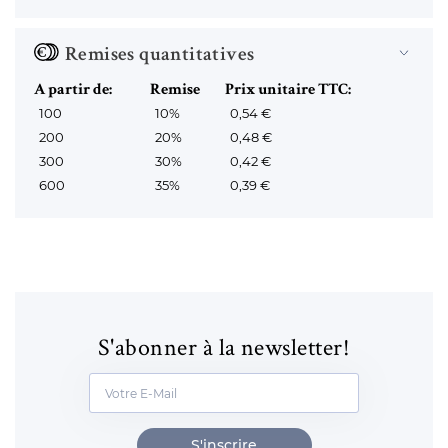
Remises quantitatives
A partir de:
Remise
Prix unitaire TTC:
100
10%
0,54 €
200
20%
0,48 €
300
30%
0,42 €
600
35%
0,39 €
S'abonner à la newsletter!
S'inscrire