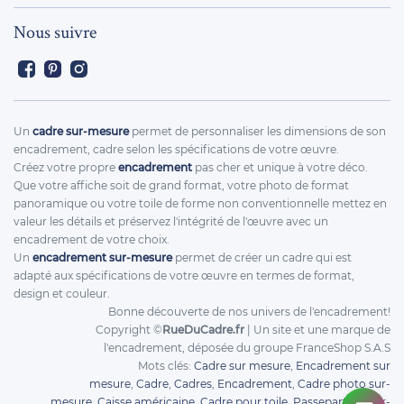
Nous suivre
Facebook
Pinterest
Instagram
Un
cadre sur-mesure
permet de personnaliser les dimensions de son
encadrement, cadre selon les spécifications de votre œuvre.
Créez votre propre
encadrement
pas cher et unique à votre déco.
Que votre affiche soit de grand format, votre photo de format
panoramique ou votre toile de forme non conventionnelle mettez en
valeur les détails et préservez l'intégrité de l'œuvre avec un
encadrement de votre choix.
Un
encadrement sur-mesure
permet de créer un cadre qui est
adapté aux spécifications de votre œuvre en termes de format,
design et couleur.
Bonne découverte de nos univers de l'encadrement!
Copyright ©
RueDuCadre.fr
| Un site et une marque de
l'encadrement, déposée du groupe FranceShop S.A.S
Mots clés:
Cadre sur mesure
,
Encadrement sur
mesure
,
Cadre
,
Cadres
,
Encadrement
,
Cadre photo sur-
mesure
,
Caisse américaine
,
Cadre pour toile
,
Passepartout sur-