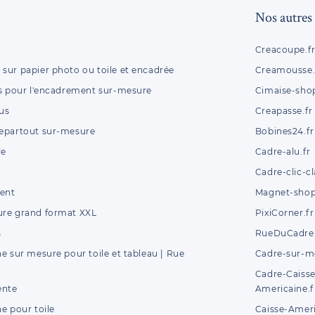
Nos autres 
Creacoupe.f
sur papier photo ou toile et encadrée
Creamousse.
ts pour l'encadrement sur-mesure
Cimaise-shop
us
Creapasse.fr
epartout sur-mesure
Bobines24.fr
re
Cadre-alu.fr
Cadre-clic-cl
ent
Magnet-shop
ure grand format XXL
PixiCorner.fr
s
RueDuCadre.
e sur mesure pour toile et tableau | Rue
Cadre-sur-m
Cadre-Caisse
ente
Americaine.f
e pour toile
Caisse-Amer